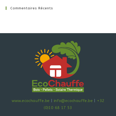
Commentaires Récents
www.ecochauffe.be
|
info@ecochauffe.be
|
+32
(0)10 68 17 53