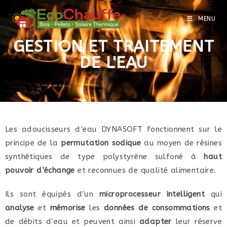
MENU
GESTION ET TRAITEMENT
DE L'EAU
Les adoucisseurs d’eau DYNASOFT fonctionnent sur le
principe de la
permutation sodique
au moyen de résines
synthétiques de type polystyrène sulfoné à
haut
pouvoir d’échange
et reconnues de qualité alimentaire.
Ils sont équipés d’un
microprocesseur intelligent
qui
analyse
et
mémorise
les
données de consommations
et
de débits d’eau et peuvent ainsi
adapter
leur réserve