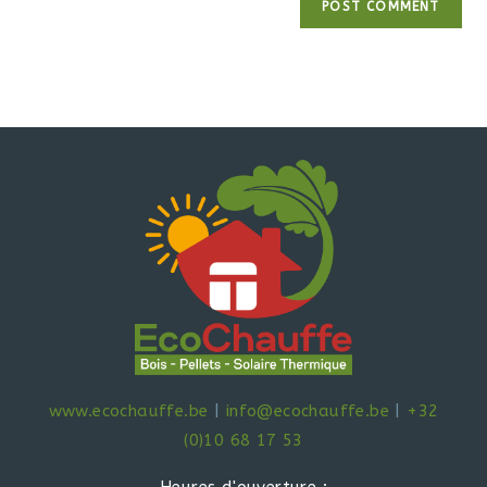
www.ecochauffe.be
|
info@ecochauffe.be
|
+32
(0)10 68 17 53
Heures d'ouverture :