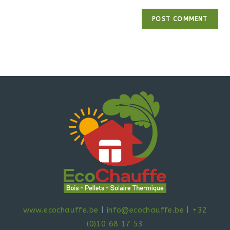
www.ecochauffe.be
|
info@ecochauffe.be
|
+32
(0)10 68 17 53