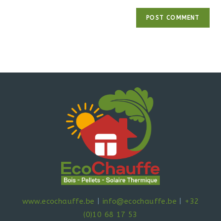
www.ecochauffe.be
|
info@ecochauffe.be
|
+32
(0)10 68 17 53