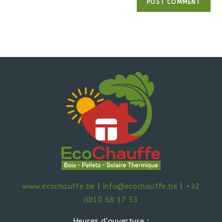
www.ecochauffe.be
|
info@ecochauffe.be
|
+32
(0)10 68 17 53
Heures d'ouverture :